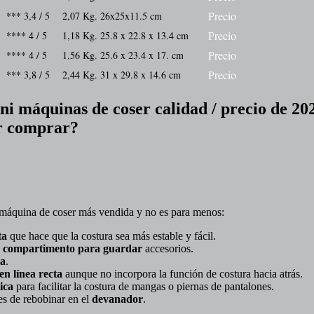
Precio
*** 3,4 / 5
2,07 Kg.
26x25x11.5 cm
Precio
**** 4 / 5
1,18 Kg.
25.8 x 22.8 x 13.4 cm
Precio
**** 4 / 5
1,56 Kg.
25.6 x 23.4 x 17. cm
Precio
*** 3,8 / 5
2,44 Kg.
31 x 29.8 x 14.6 cm
ni máquinas de coser calidad / precio de 20
r comprar?
áquina de coser más vendida y no es para menos:
ta
que hace que la costura sea más estable y fácil.
n
compartimento
para guardar
accesorios.
ta
.
n línea recta
aunque no incorpora la función de costura hacia atrás.
ica
para facilitar la costura de mangas o piernas de pantalones.
es de rebobinar en el
devanador
.