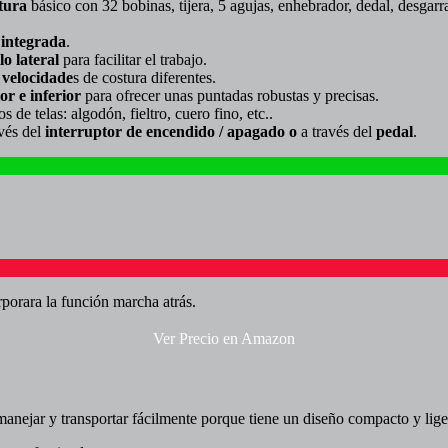
stura
básico con 32 bobinas, tijera, 5 agujas, enhebrador, dedal, desgarr
integrada
.
lo lateral
para facilitar el trabajo.
 velocidade
s de costura diferentes.
or e inferior
para ofrecer unas puntadas robustas y precisas.
s de telas: algodón, fieltro, cuero fino, etc.
.
vés del
interruptor de encendido / apagado o
a través del
pedal
.
rporara la función marcha atrás.
Ver Precio en Amazon
anejar y transportar fácilmente porque tiene un diseño compacto y lige