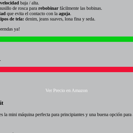
velocidad
baja / alta.
usillo de rosca para
rebobinar
fácilmente las bobinas.
dad
que evita el contacto con la
aguja
.
ipos de tela:
denim, jeans suaves, lona fina y seda.
prendas ya!
.
Ver Precio en Amazon
it
la mini máquina perfecta para principiantes y una buena opción para a