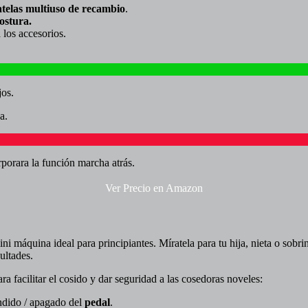
telas multiuso de recambio
.
ostura.
 los accesorios.
jos.
a.
rporara la función marcha atrás.
Ver Precio en Amazon
máquina ideal para principiantes. Míratela para tu hija, nieta o sobri
cultades.
ra facilitar el cosido y dar seguridad a las cosedoras noveles:
dido / apagado del
pedal
.