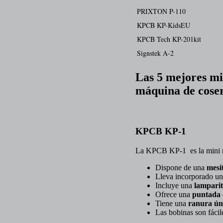
PRIXTON P-110
KPCB KP-KidsEU
KPCB Tech KP-201kit
Signstek A-2
Las 5 mejores mi
máquina de cose
KPCB KP-1
La KPCB KP-1 es la mini m
Dispone de una
mesi
Lleva incorporado u
Incluye una
lampari
Ofrece una
puntada e
Tiene una
ranura ún
Las bobinas son fácil