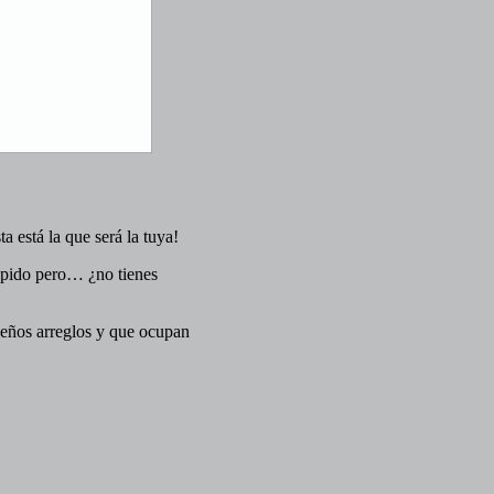
a está la que será la tuya!
rápido pero… ¿no tienes
eños arreglos y que ocupan