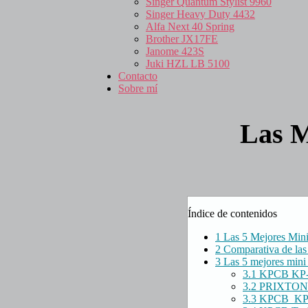
Singer Quantum Stylist 9960
Singer Heavy Duty 4432
Alfa Next 40 Spring
Brother JX17FE
Janome 423S
Juki HZL LB 5100
Contacto
Sobre mí
Las M
Índice de contenidos
1
Las 5 Mejores Mini
2
Comparativa de las
3
Las 5 mejores mini 
3.1
KPCB KP
3.2
PRIXTON 
3.3
KPCB KP