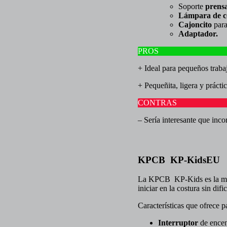
Soporte
prensa
Lámpara de c
Cajoncito
para
Adaptador.
PROS
+ Ideal para pequeños traba
+ Pequeñita, ligera y práctic
CONTRAS
– Sería interesante que inco
KPCB KP-KidsEU
La KPCB KP-Kids es la mini 
iniciar en la costura sin difi
Características que ofrece pa
Interruptor
de encen