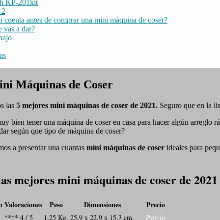
 KP-201kit
-2
n cuenta antes de comprar una mini máquina de coser?
 vas a dar?
bajo
as
ini Máquinas de Coser
os las
5 mejores mini máquinas de coser de 2021.
Seguro que en la list
 muy bien tener una máquina de coser en casa para hacer algún arreglo 
rdar según que tipo de máquina de coser?
mos a presentar una cuantas
mini máquinas de coser
ideales para pequ
as mejores mini máquinas de coser
de 2021
n
Valoraciones
Peso
Dimensiones
Precio
Precio
**** 4 / 5
1,25 Kg.
25.9 x 22.9 x 15.3 cm.