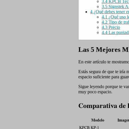
3.4
KPCB Tech
3.5
Signstek A
4
¿Qué debes tener e
4.1
¿Qué uso le
4.2
Tipo de tra
4.3
Precio
4.4
Las puntad
Las 5 Mejores M
En este artículo te mostram
Estás segura de que te iría
espacio suficiente para gua
Sigue leyendo porque te va
muy poco espacio.
Comparativa de l
Modelo
Image
KPCB KP-1